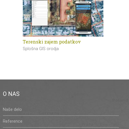
Terenski zajem podatkov
Masovna d
podatkov
Splošna GIS orodja
Splošna GIS
O NAS
Naše delo
Reference