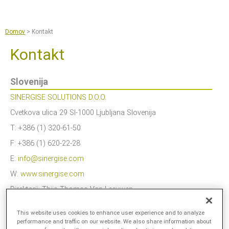
Jump to navigation
Sentinel Hub
Kmetijstvo
Domov
>
Kontakt
Copernicus Data Space Ecosystem
Kontakt
GIS orodja
Slovenija
Novice
SINERGISE SOLUTIONS D.O.O.
O nas
Cvetkova ulica 29 SI-1000 Ljubljana Slovenija
Naše delo
T:
+386 (1) 320-61-50
Reference
F:
+386 (1) 620-22-28
Dokumenti in članki
E:
info@sinergise.com
W:
www.sinergise.com
Za medije
Direktorji:
Thijs Thomas Van Leeuwen,
Kontakt
Evi Hoehn, Martin Polak
This website uses cookies to enhance user experience and to analyze
Davčna št.:
SI16991214
Zaposlitve
performance and traffic on our website. We also share information about