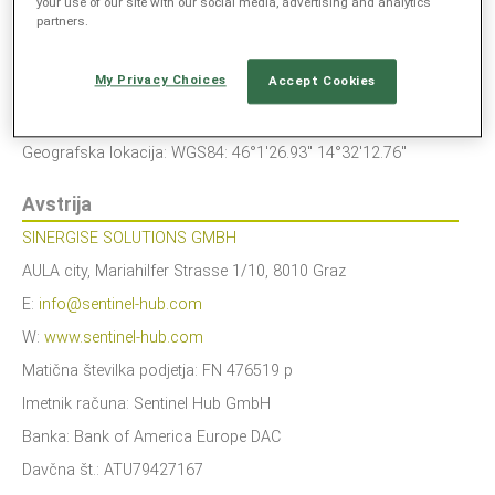
IBAN:
DE04 5001 0900 0022 5740 14
your use of our site with our social media, advertising and analytics
partners.
Številka računa: 0022 5740 14
JEZIK
SWIFT/BIC:
BOFADEFX
My Privacy Choices
Accept Cookies
Banka:
Bank of America Europe DAC, Frankfurt Branch,
EN
Taunusanlage 9-10, 60329 Frankfurt, Germany
SL
Geografska lokacija:
WGS84: 46°1'26.93" 14°32'12.76"
Avstrija
SINERGISE SOLUTIONS GMBH
AULA city, Mariahilfer Strasse 1/10, 8010 Graz
E:
info@sentinel-hub.com
W:
www.sentinel-hub.com
Matična številka podjetja: FN 476519 p
Imetnik računa: Sentinel Hub GmbH
Banka: Bank of America Europe DAC
Davčna št.: ATU79427167